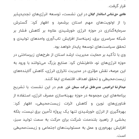
قرار گرفت.
در این نشست، توسعه انرژی‌های تجدیدپذیر
هادی حق‌شناس استاندار گیلان
را از اولویت‌های مهم استان برشمرد و اظهار کرد: گسترش
سرمایه‌گذاری در حوزه انرژی خورشیدی علاوه بر کاهش فشار بر
شبکه سراسری برق، زمینه‌ساز افزایش تاب‌آوری واحدهای تولیدی و
تحقق سیاست‌های توسعه پایدار خواهد بود.
وی با تأکید بر حمایت مدیریت ارشد استان از طرح‌های زیرساختی در
حوزه انرژی‌های نو، خاطرنشان کرد: صنایع بزرگ می‌توانند با ورود به
این عرصه، نقش مؤثری در مدیریت ناترازی انرژی، کاهش آلاینده‌های
زیست‌محیطی و تحقق اهداف اقتصادی ایفا کنند.
هم در این نشست با تشریح
عبدالرضا ابراهیمی مدیرعامل شرکت سیمان خزر
برنامه‌های این مجموعه در حوزه بهینه‌سازی مصرف انرژی، استفاده از
فناوری‌های نوین و کاهش اثرات زیست‌محیطی، اظهار کرد:
بهره‌گیری از انرژی خورشیدی تنها یک پروژه تأمین برق نیست، بلکه
بخشی از راهبرد بلندمدت شرکت برای حرکت به سمت تولید سبز،
افزایش بهره‌وری و عمل به مسئولیت‌های اجتماعی و زیست‌محیطی
است.