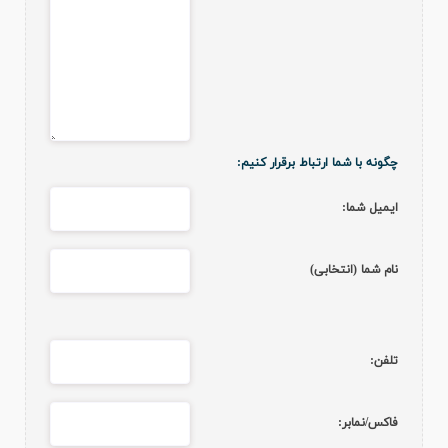
چگونه با شما ارتباط برقرار کنيم:
ايميل شما:
نام شما (انتخابي)
تلفن:
فاکس/نمابر: