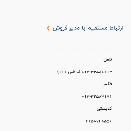
ارتباط مستقیم با مدیر فروش
تلفن
013-32580013 (داخلی 110)
فکس
013-32583171
کدپستی
4158748556