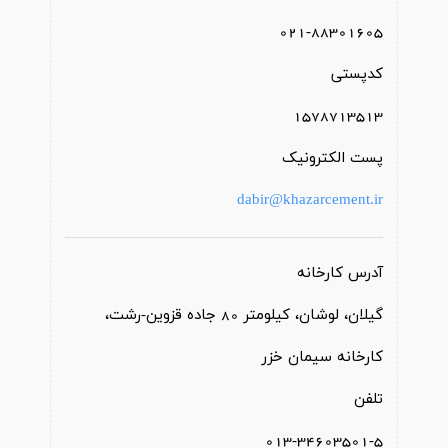
021-88301605
کدپستی
1578713513
پست الکترونیک
dabir@khazarcement.ir
آدرس کارخانه
گیلان، لوشان، کیلومتر 80 جاده قزوین-رشت،
کارخانه سیمان خزر
تلفن
013-34603501-5