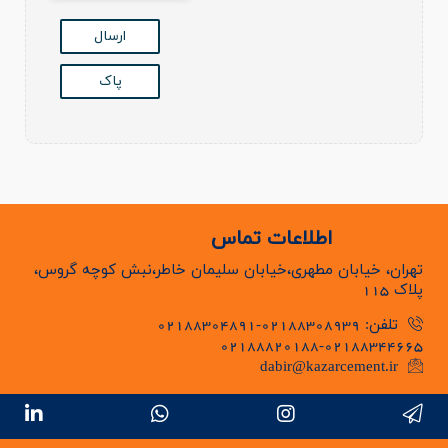
ارسال
پاک
اطلاعات تماس
تهران، خیابان مطهری،خیابان سلیمان خاطر،نبش کوچه گروس،
پلاک 115
تلفن: 02188308939-02188304891
02188820188-02188344665
dabir@kazarcement.ir