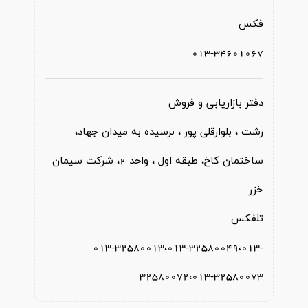
فکس
013-34601067
دفتر بازاریابی و فروش
رشت ، بلوارقلی پور ، نرسیده به میدان جهاد،
ساختمان کاخ، طبقه اول ، واحد 2، شرکت سیمان
خزر
تلفکس
013-32580013،013-32580049،013-
32580072،013-32580073