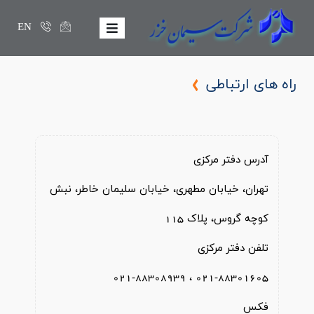
EN
راه های ارتباطی
آدرس دفتر مرکزی
تهران، خیابان مطهری، خیابان سلیمان خاطر، نبش
کوچه گروس، پلاک 115
تلفن دفتر مرکزی
021-88301605 ، 021-88308939
فكس