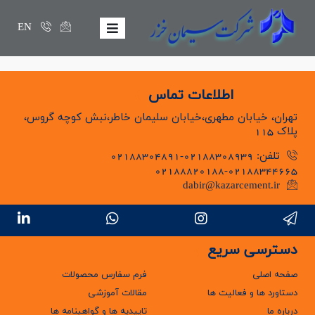
EN
اطلاعات تماس
تهران، خیابان مطهری،خیابان سلیمان خاطر،نبش کوچه گروس،
پلاک 115
تلفن: 02188308939-02188304891
02188820188-02188344665
dabir@kazarcement.ir
دسترسی سریع
صفحه اصلی
فرم سفارس محصولات
دستاورد ها و فعالیت ها
مقالات آموزشی
درباره ما
تاییدیه ها و گواهینامه ها